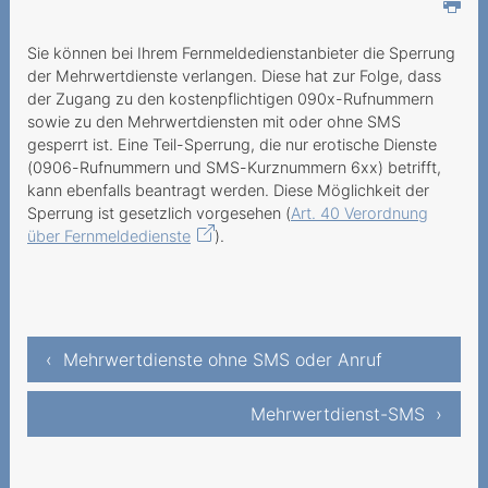
Reklamationsablauf
Vertragsabschluss mit
Sie können bei Ihrem Fernmeldedienstanbieter die Sperrung
Minderjährigen
der Mehrwertdienste verlangen. Diese hat zur Folge, dass
der Zugang zu den kostenpflichtigen 090x-Rufnummern
Gebührenpflichtige Anrufe
sowie zu den Mehrwertdiensten mit oder ohne SMS
gesperrt ist. Eine Teil-Sperrung, die nur erotische Dienste
Verpflichtungen der
(0906-Rufnummern und SMS-Kurznummern 6xx) betrifft,
Mehrwertdienstanbieter
kann ebenfalls beantragt werden. Diese Möglichkeit der
Sperrung ist gesetzlich vorgesehen (
Art. 40 Verordnung
Mehrwertdienste ohne SMS
über Fernmeldedienste
).
oder Anruf
Schützen Sie sich vor
Mehrwertdienstkosten
‹ Mehrwertdienste ohne SMS oder Anruf
Mehrwertdienst-SMS
Links zu allen SMS und
Mehrwertdienst-SMS ›
MMS Anbietern sowie
0900er Nummern