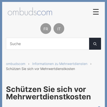
☰
Zum Schlichtungsverfahren
FR
IT
Rechtliche Grundlagen
Kontakt
Über uns
ombudscom
›
Informationen zu Mehrwertdiensten
›
Berichte und Statistiken
Schützen Sie sich vor Mehrwertdienstkosten
Informationen zu
Mehrwertdiensten
Schützen Sie sich vor
Was sind Mehrwertdienste?
Mehrwertdienstkosten
Mehrwertdienstanbieter